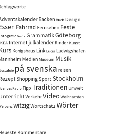
Schlagworte
Adventskalender
Backen
Design
Buch
Essen
Feste
Fahrrad
Fernsehen
Göteborg
Grammatik
Fotografie
Grafik
Internet
julkalender
Kinder
IKEA
Kunst
Kurs
Link
Ludwigshafen
Königshaus
Lucia
Musik
Medien
Mannheim
Museum
på svenska
reisen
Nostalgie
Stockholm
Rezept
Shopping
Sport
Traditionen
Tipp
Umwelt
Sveriges Radio
Video
Unterricht
Verkehr
Weihnachten
Wörter
witzig
Wortschatz
Werbung
Neueste Kommentare