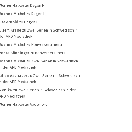
Werner Hälker
zu
Dagen H
Joanna Michel
zu
Dagen H
Ute Arnold
zu
Dagen H
Ulfert Krahe
zu
Zwei Serien in Schwedisch in
der ARD Mediathek
Joanna Michel
zu
Konversera mera!
Beate Bönninger
zu
Konversera mera!
Joanna Michel
zu
Zwei Serien in Schwedisch
in der ARD Mediathek
Lilian Aschauer
zu
Zwei Serien in Schwedisch
in der ARD Mediathek
Monika
zu
Zwei Serien in Schwedisch in der
ARD Mediathek
Werner Hälker
zu
Väder-ord