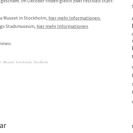
geschafft. Im Oktober finden gleich zwei Festivals statt:
ska Museet in Stockholm,
hier mehr Informationen.
borgs Stadsmuseum,
hier mehr Informationen
.
ammen.
ö
,
Museum
,
Schokolade
,
Stockholm
ar