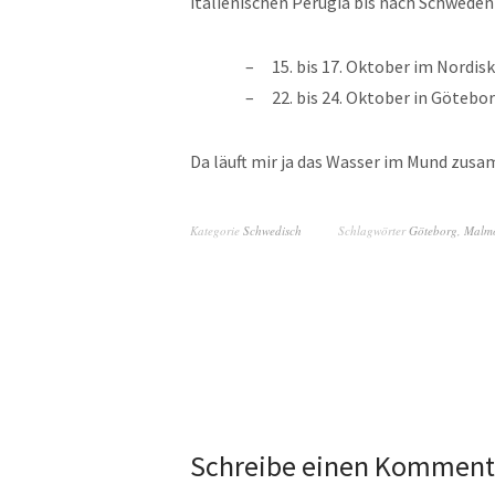
italienischen Perugia bis nach Schweden 
15. bis 17. Oktober im Nordi
22. bis 24. Oktober in Göte
Da läuft mir ja das Wasser im Mund zus
Kategorie
Schwedisch
Schlagwörter
Göteborg
,
Malm
Schreibe einen Komment