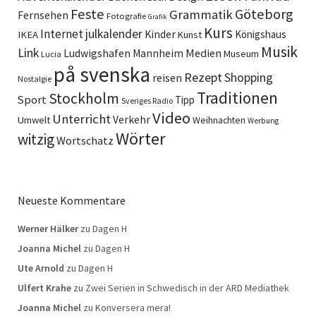
Feste
Göteborg
Grammatik
Fernsehen
Fotografie
Grafik
Kurs
Internet
julkalender
Kinder
Königshaus
IKEA
Kunst
Musik
Link
Ludwigshafen
Medien
Mannheim
Museum
Lucia
på svenska
Rezept
Shopping
reisen
Nostalgie
Traditionen
Stockholm
Sport
Tipp
Sveriges Radio
Video
Unterricht
Verkehr
Umwelt
Weihnachten
Werbung
Wörter
witzig
Wortschatz
Neueste Kommentare
Werner Hälker
zu
Dagen H
Joanna Michel
zu
Dagen H
Ute Arnold
zu
Dagen H
Ulfert Krahe
zu
Zwei Serien in Schwedisch in der ARD Mediathek
Joanna Michel
zu
Konversera mera!