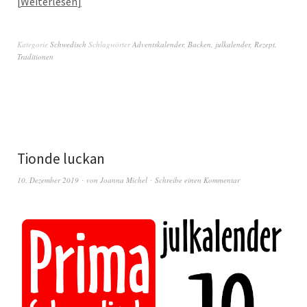
Weiterlesen
Kategorie
Schwedisch
Schlagwörter
Adventskalender
,
Backen
,
julkalender
,
Rezept
,
Traditionen
Tionde luckan
10. Dezember 2019
von
Joanna Michel
Schreibe einen Kommentar