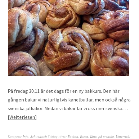
På fredag 30.11 är det dags för en ny bakkurs. Den här
gången bakar vi naturligtvis kanelbullar, men också några
svenska julkakor. Medan vi bakar lär vi oss mer svenska.…
Weiterlesen
Kategorie
Info
,
Schwedisch
Schlagwörter
Backen
,
Essen
,
Kurs
,
på svenska
,
Unterricht