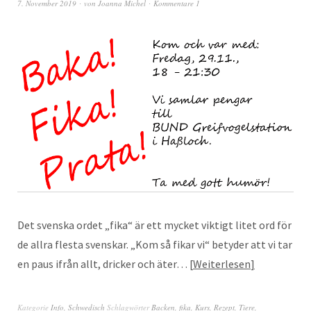
7. November 2019
von
Joanna Michel
Kommentare 1
Det svenska ordet „fika“ är ett mycket viktigt litet ord för
de allra flesta svenskar. „Kom så fikar vi“ betyder att vi tar
en paus ifrån allt, dricker och äter…
Weiterlesen
Kategorie
Info
,
Schwedisch
Schlagwörter
Backen
,
fika
,
Kurs
,
Rezept
,
Tiere
,