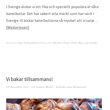
I Sverige älskar vi att fika och speciellt populära är våra
kanelbullar. Det har säkert alla märkt som har varit i
Sverige. Vi älskar kanelbullarna så mycket att vi varje…
Weiterlesen
Kategorie
Info
,
Schwedisch
Schlagwörter
Backen
,
Essen
,
Feste
,
Kurs
,
på svenska
Vi bakar tillsammans!
23. November 2018
von
Joanna Michel
Schreibe einen Kommentar