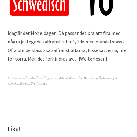
Idag är det Nobeldagen. Då passar det bra att fira med
några jättegoda saffransbullar fyllda med mandelmassa.
Ofta blir de klassiska saffransbullarna, lussekatterna, lite
för torra. Men det förhindras av…
Weiterlesen
Kategorie
Schwedisch
Schlagwörter
Adventskalender
,
Backen
,
julkalender
,
på
svenska
,
Rezept
,
Traditionen
Fika!