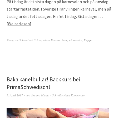
På tisdag är det sista dagen på karnevalen och på onsdag
startar fastetiden. I Sverige firar vi ingen karneval, men på
tisdag är det fettisdagen. En fet tisdag. Sista dagen…
Weiterlesen
Kategorie
Schwedisch
Schlagwörter
Backen
,
Feste
,
på svenska
,
Rezept
Baka kanelbullar! Backkurs bei
PrimaSchwedisch!
5. April 2017
von
Joanna Michel
Schreibe einen Kommentar