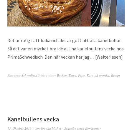
Det är roligt att baka och det är gott att äta kanelbullar.
Så det var en mycket bra idé att ha kanelbullens vecka hos
PrimaSchwedisch. Den här veckan har jag…
Weiterlesen
Kategorie
Schwedisch
Schlagwörter
Backen
,
Essen
,
Feste
,
Kurs
,
på svenska
,
Rezept
Kanelbullens vecka
13. Oktober 2019
von
Joanna Michel
Schreibe einen Kommentar