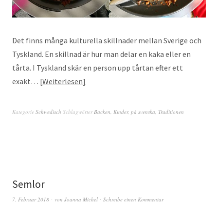
Det finns många kulturella skillnader mellan Sverige och
Tyskland. En skillnad är hur man delar en kaka eller en
tårta. I Tyskland skär en person upp tårtan efter ett
exakt…
Weiterlesen
Kategorie
Schwedisch
Schlagwörter
Backen
,
Kinder
,
på svenska
,
Traditionen
Semlor
7. Februar 2018
von
Joanna Michel
Schreibe einen Kommentar