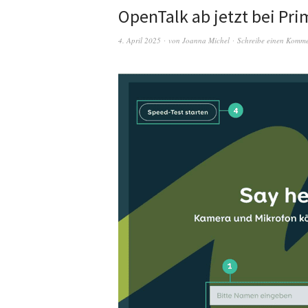
OpenTalk ab jetzt bei P
4. April 2025
von
Joanna Michel
Schreibe einen Komm