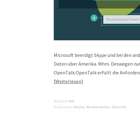
Microsoft beerdigt Skype und bei den an
Daten über Amerika. Mhm. Deswegen nut
OpenTalk.OpenTalk erfüllt die Anford
Weiterlesen
Kategorie
Info
Schlagwörter
Internet
,
Kommunikation
,
Unterricht