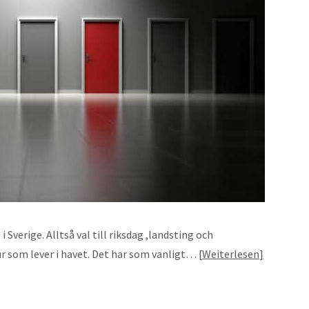
 Sverige. Alltså val till riksdag ,landsting och
ur som lever i havet. Det har som vanligt…
Weiterlesen