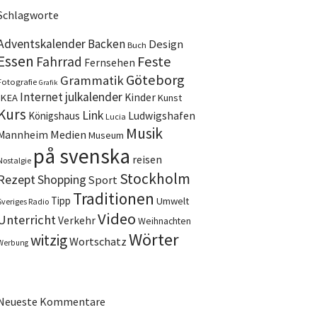
Schlagworte
Adventskalender
Backen
Design
Buch
Essen
Feste
Fahrrad
Fernsehen
Göteborg
Grammatik
Fotografie
Grafik
Internet
julkalender
Kinder
IKEA
Kunst
Kurs
Link
Ludwigshafen
Königshaus
Lucia
Musik
Medien
Mannheim
Museum
på svenska
reisen
Nostalgie
Stockholm
Rezept
Shopping
Sport
Traditionen
Tipp
Umwelt
Sveriges Radio
Video
Unterricht
Verkehr
Weihnachten
Wörter
witzig
Wortschatz
Werbung
Neueste Kommentare