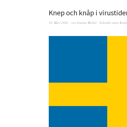
Knep och knåp i virustider
18. März 2020
von
Joanna Michel
Schreibe einen Kom