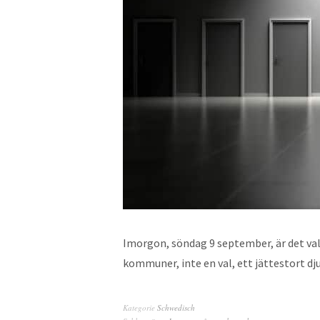
Imorgon, söndag 9 september, är det val i
kommuner, inte en val, ett jättestort dj
Kategorie
Schwedisch