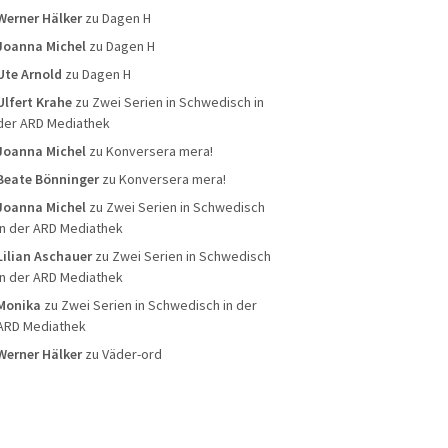
Werner Hälker
zu
Dagen H
Joanna Michel
zu
Dagen H
Ute Arnold
zu
Dagen H
Ulfert Krahe
zu
Zwei Serien in Schwedisch in
der ARD Mediathek
Joanna Michel
zu
Konversera mera!
Beate Bönninger
zu
Konversera mera!
Joanna Michel
zu
Zwei Serien in Schwedisch
in der ARD Mediathek
Lilian Aschauer
zu
Zwei Serien in Schwedisch
in der ARD Mediathek
Monika
zu
Zwei Serien in Schwedisch in der
ARD Mediathek
Werner Hälker
zu
Väder-ord