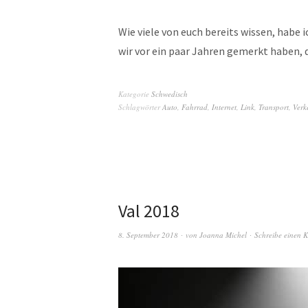
Wie viele von euch bereits wissen, habe 
wir vor ein paar Jahren gemerkt haben,
Kategorie
Schwedisch
Schlagwörter
Auto
,
Fahrrad
,
Internet
,
Link
,
Transport
,
Verk
Val 2018
8. September 2018
von
Joanna Michel
Schreibe einen 