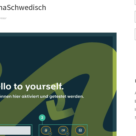
rimaSchwedisch
entar