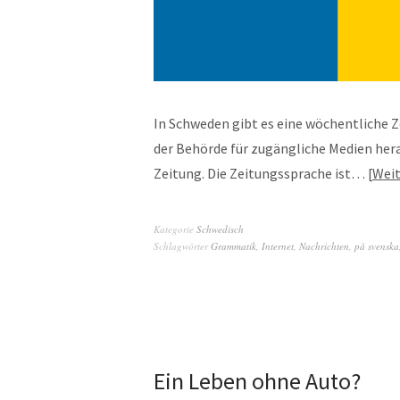
In Schweden gibt es eine wöchentliche Ze
der Behörde für zugängliche Medien her
Zeitung. Die Zeitungssprache ist…
Weit
Kategorie
Schwedisch
Schlagwörter
Grammatik
,
Internet
,
Nachrichten
,
på svenska
Ein Leben ohne Auto?