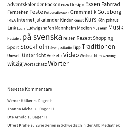
Essen
Fahrrad
Adventskalender
Backen
Design
Buch
Feste
Göteborg
Grammatik
Fernsehen
Fotografie
Grafik
Kurs
Internet
julkalender
Kinder
Königshaus
IKEA
Kunst
Musik
Link
Ludwigshafen
Medien
Mannheim
Museum
Lucia
på svenska
Rezept
Shopping
reisen
Nostalgie
Traditionen
Stockholm
Sport
Tipp
Sveriges Radio
Video
Unterricht
Verkehr
Umwelt
Weihnachten
Werbung
Wörter
witzig
Wortschatz
Neueste Kommentare
Werner Hälker
zu
Dagen H
Joanna Michel
zu
Dagen H
Ute Arnold
zu
Dagen H
Ulfert Krahe
zu
Zwei Serien in Schwedisch in der ARD Mediathek