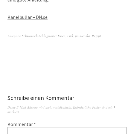
Kanelbullar – DN.se
.
Kategorie
Schwedisch
Schlagwörter
Essen
,
Link
,
på svenska
,
Rezept
Schreibe einen Kommentar
Deine E-Mail-Adresse wird nicht veröffentlicht.
Erforderliche Felder sind mit
*
markiert
Kommentar
*