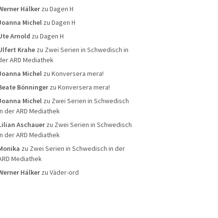
Werner Hälker
zu
Dagen H
Joanna Michel
zu
Dagen H
Ute Arnold
zu
Dagen H
Ulfert Krahe
zu
Zwei Serien in Schwedisch in
der ARD Mediathek
Joanna Michel
zu
Konversera mera!
Beate Bönninger
zu
Konversera mera!
Joanna Michel
zu
Zwei Serien in Schwedisch
in der ARD Mediathek
Lilian Aschauer
zu
Zwei Serien in Schwedisch
in der ARD Mediathek
Monika
zu
Zwei Serien in Schwedisch in der
ARD Mediathek
Werner Hälker
zu
Väder-ord