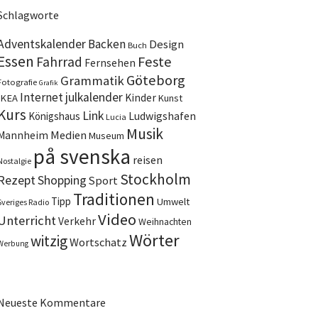
Schlagworte
Adventskalender
Backen
Design
Buch
Essen
Feste
Fahrrad
Fernsehen
Göteborg
Grammatik
Fotografie
Grafik
Internet
julkalender
Kinder
IKEA
Kunst
Kurs
Link
Ludwigshafen
Königshaus
Lucia
Musik
Medien
Mannheim
Museum
på svenska
reisen
Nostalgie
Stockholm
Rezept
Shopping
Sport
Traditionen
Tipp
Umwelt
Sveriges Radio
Video
Unterricht
Verkehr
Weihnachten
Wörter
witzig
Wortschatz
Werbung
Neueste Kommentare