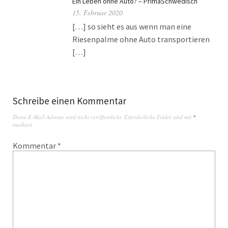
Ein Leben ohne Auto? – PrimaSchwedisch
15. Februar 2020
[…] so sieht es aus wenn man eine
Riesenpalme ohne Auto transportieren
[…]
Schreibe einen Kommentar
Deine E-Mail-Adresse wird nicht veröffentlicht.
Erforderliche Felder sind mit
*
markiert
Kommentar
*