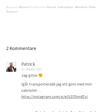
Kategorie
Allgemein
Schlagwörter
Fahrrad
,
Ludwigshafen
,
Mannheim
,
Palme
,
Transport
2 Kommentare
Patrick
31. Oktober 2013
Jag gillar
Igår transporterade jag ett golv med min
cabriolet…
http://instagram.com/p/gGj1O5m4Zy/