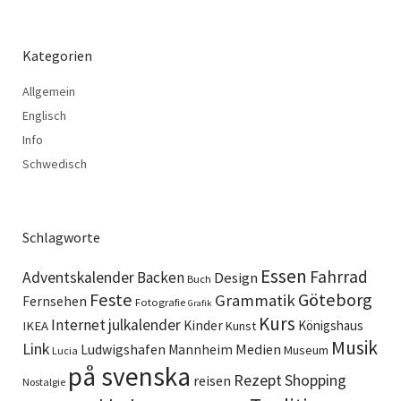
Kategorien
Allgemein
Englisch
Info
Schwedisch
Schlagworte
Essen
Fahrrad
Adventskalender
Backen
Design
Buch
Feste
Göteborg
Grammatik
Fernsehen
Fotografie
Grafik
Kurs
Internet
julkalender
Kinder
Königshaus
IKEA
Kunst
Musik
Link
Ludwigshafen
Medien
Mannheim
Museum
Lucia
på svenska
Rezept
Shopping
reisen
Nostalgie