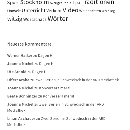
Traditionen
Stockholm
Sport
Tipp
Sveriges Radio
Video
Unterricht
Verkehr
Umwelt
Weihnachten
Werbung
Wörter
witzig
Wortschatz
Neueste Kommentare
Werner Hälker
zu
Dagen H
Joanna Michel
zu
Dagen H
Ute Arnold
zu
Dagen H
Ulfert Krahe
zu
Zwei Serien in Schwedisch in der ARD Mediathek
Joanna Michel
zu
Konversera mera!
Beate Bönninger
zu
Konversera mera!
Joanna Michel
zu
Zwei Serien in Schwedisch in der ARD
Mediathek
Lilian Aschauer
zu
Zwei Serien in Schwedisch in der ARD
Mediathek