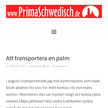
Att transportera en palm
20. Oktober 2013
von
Joanna Michel
Kommentare 2
I augusti transporterade jag min kontorspalm, som hade
blivit alldeles för stor för mitt kontor, till min mans
kontor i Mannheim. Det var mycket roligt att kunna cykla
med en sådan jättelast! Alla andra trafikanter tyckte
också att det kul eller kanske bara galet…