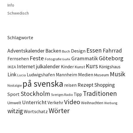
Info
Schwedisch
Schlagworte
Essen
Fahrrad
Adventskalender
Backen
Design
Buch
Feste
Göteborg
Grammatik
Fernsehen
Fotografie
Grafik
Kurs
Internet
julkalender
Kinder
Königshaus
IKEA
Kunst
Musik
Link
Ludwigshafen
Medien
Mannheim
Museum
Lucia
på svenska
Rezept
Shopping
reisen
Nostalgie
Traditionen
Stockholm
Sport
Tipp
Sveriges Radio
Video
Unterricht
Verkehr
Umwelt
Weihnachten
Werbung
Wörter
witzig
Wortschatz