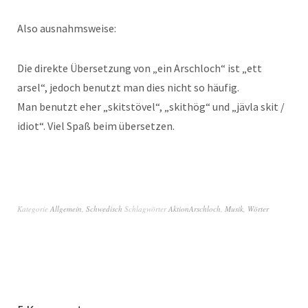
Also ausnahmsweise:
Die direkte Übersetzung von „ein Arschloch“ ist „ett
arsel“, jedoch benutzt man dies nicht so häufig.
Man benutzt eher „skitstövel“, „skithög“ und „jävla skit /
idiot“. Viel Spaß beim übersetzen.
Kategorie
Allgemein
,
Schwedisch
Schlagwörter
AktionArschloch
,
Musik
,
Wörter