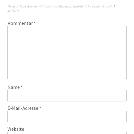
Deine E-Mail-Adresse wird nicht veröffentlicht.
Erforderliche Felder sind mit
*
markiert
Kommentar
*
Name
*
E-Mail-Adresse
*
Website