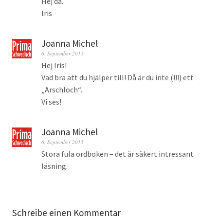
Hej då.
Iris
Joanna Michel
6. September 2015
Hej Iris!
Vad bra att du hjälper till! Då är du inte (!!!) ett
„Arschloch“.
Vi ses!
Joanna Michel
6. September 2015
Stora fula ordboken – det är säkert intressant
läsning.
Schreibe einen Kommentar