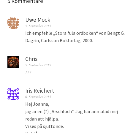
5 Kommentare
Uwe Mock
5. September 2015
Ich empfehle „Stora fula ordboken“ von Bengt G.
Dagrin, Carlsson Bokförlag, 2000.
Chris
5. September 2015
???
Iris Reichert
6. September 2015
Hej Joanna,
jag är en (?) „Arschloch“. Jag har anmälad mej
redan att hjälpa.
Vi ses på sjuttonde.