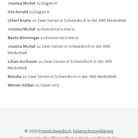
Joanna Michel
zu
Dagen H
Ute Arnold
zu
Dagen H
Ulfert Krahe
zu
Zwei Serien in Schwedisch in der ARD Mediathek
Joanna Michel
zu
Konversera mera!
Beate Bönninger
zu
Konversera mera!
Joanna Michel
zu
Zwei Serien in Schwedisch in der ARD
Mediathek
Lilian Aschauer
zu
Zwei Serien in Schwedisch in der ARD
Mediathek
Monika
zu
Zwei Serien in Schwedisch in der ARD Mediathek
Werner Hälker
zu
Väder-ord
© 2026
PrimaSchwedisch.
Datenschutzerklärung
Powered by
WordPress
Theme: Weta von
Elmastudio
.