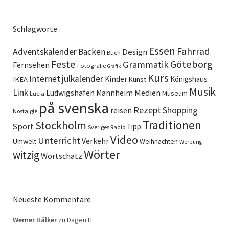
Schlagworte
Essen
Fahrrad
Adventskalender
Backen
Design
Buch
Feste
Göteborg
Grammatik
Fernsehen
Fotografie
Grafik
Kurs
Internet
julkalender
Kinder
Königshaus
IKEA
Kunst
Musik
Link
Ludwigshafen
Medien
Mannheim
Museum
Lucia
på svenska
Rezept
Shopping
reisen
Nostalgie
Traditionen
Stockholm
Sport
Tipp
Sveriges Radio
Video
Unterricht
Verkehr
Umwelt
Weihnachten
Werbung
Wörter
witzig
Wortschatz
Neueste Kommentare
Werner Hälker
zu
Dagen H