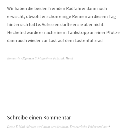
Wir haben die beiden fremden Radfahrer dann noch
erwischt, obwohl er schon einige Rennen an diesem Tag
hinter sich hatte. Aufessen durfte er sie aber nicht.
Hechelnd wurde er nach einem Tankstopp an einer Pfütze
dann auch wieder zur Last auf dem Lastenfahrrad.
Kategorie
Allgemein
Schlagwörter
Fahrrad
,
Hund
Schreibe einen Kommentar
Deine E-Mail-Adresse wird nicht veröffentlicht.
Erforderliche Felder sind mit
*