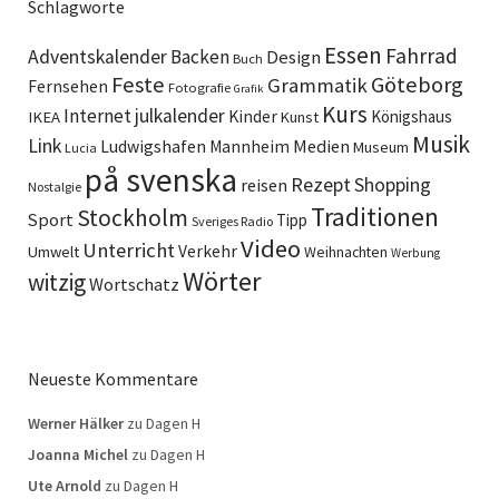
Schlagworte
Essen
Fahrrad
Adventskalender
Backen
Design
Buch
Feste
Göteborg
Grammatik
Fernsehen
Fotografie
Grafik
Kurs
Internet
julkalender
Kinder
Königshaus
IKEA
Kunst
Musik
Link
Ludwigshafen
Medien
Mannheim
Museum
Lucia
på svenska
Rezept
Shopping
reisen
Nostalgie
Traditionen
Stockholm
Sport
Tipp
Sveriges Radio
Video
Unterricht
Verkehr
Umwelt
Weihnachten
Werbung
Wörter
witzig
Wortschatz
Neueste Kommentare
Werner Hälker
zu
Dagen H
Joanna Michel
zu
Dagen H
Ute Arnold
zu
Dagen H