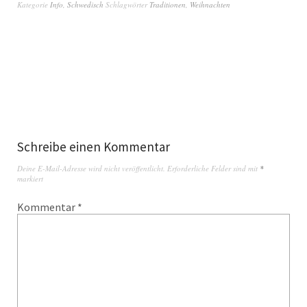
Kategorie
Info
,
Schwedisch
Schlagwörter
Traditionen
,
Weihnachten
Schreibe einen Kommentar
Deine E-Mail-Adresse wird nicht veröffentlicht.
Erforderliche Felder sind mit
*
markiert
Kommentar
*