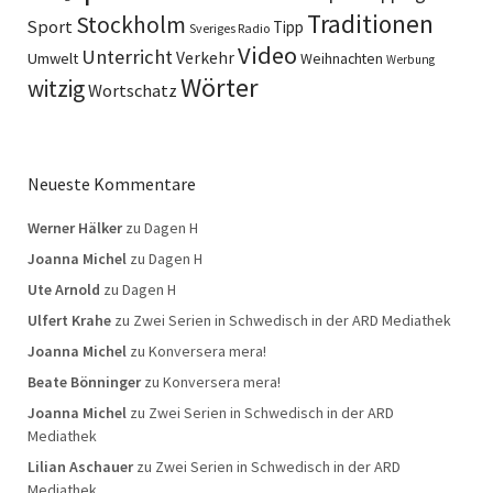
Traditionen
Stockholm
Sport
Tipp
Sveriges Radio
Video
Unterricht
Verkehr
Umwelt
Weihnachten
Werbung
Wörter
witzig
Wortschatz
Neueste Kommentare
Werner Hälker
zu
Dagen H
Joanna Michel
zu
Dagen H
Ute Arnold
zu
Dagen H
Ulfert Krahe
zu
Zwei Serien in Schwedisch in der ARD Mediathek
Joanna Michel
zu
Konversera mera!
Beate Bönninger
zu
Konversera mera!
Joanna Michel
zu
Zwei Serien in Schwedisch in der ARD
Mediathek
Lilian Aschauer
zu
Zwei Serien in Schwedisch in der ARD
Mediathek