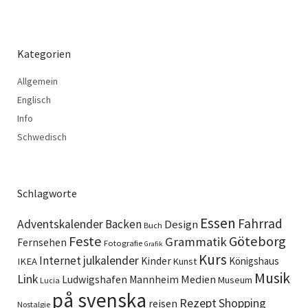
Kategorien
Allgemein
Englisch
Info
Schwedisch
Schlagworte
Essen
Fahrrad
Adventskalender
Backen
Design
Buch
Feste
Göteborg
Grammatik
Fernsehen
Fotografie
Grafik
Kurs
Internet
julkalender
Kinder
Königshaus
IKEA
Kunst
Musik
Link
Ludwigshafen
Medien
Mannheim
Museum
Lucia
på svenska
Rezept
Shopping
reisen
Nostalgie