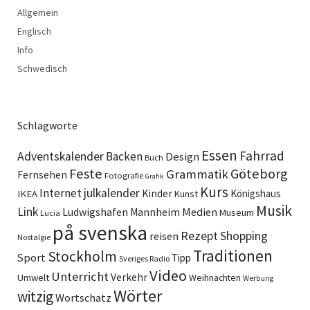
Allgemein
Englisch
Info
Schwedisch
Schlagworte
Essen
Fahrrad
Adventskalender
Backen
Design
Buch
Feste
Göteborg
Grammatik
Fernsehen
Fotografie
Grafik
Kurs
Internet
julkalender
Kinder
Königshaus
IKEA
Kunst
Musik
Link
Ludwigshafen
Medien
Mannheim
Museum
Lucia
på svenska
Rezept
Shopping
reisen
Nostalgie
Traditionen
Stockholm
Sport
Tipp
Sveriges Radio
Video
Unterricht
Verkehr
Umwelt
Weihnachten
Werbung
Wörter
witzig
Wortschatz