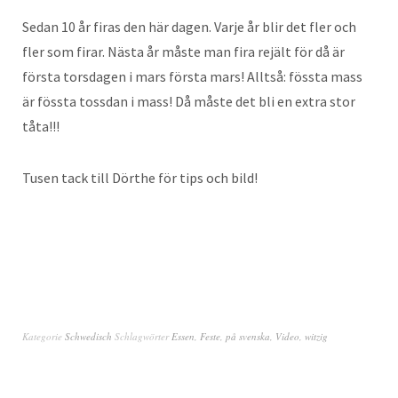
Sedan 10 år firas den här dagen. Varje år blir det fler och
fler som firar. Nästa år måste man fira rejält för då är
första torsdagen i mars första mars! Alltså: fössta mass
är fössta tossdan i mass! Då måste det bli en extra stor
tåta!!!
Tusen tack till Dörthe för tips och bild!
Kategorie
Schwedisch
Schlagwörter
Essen
,
Feste
,
på svenska
,
Video
,
witzig