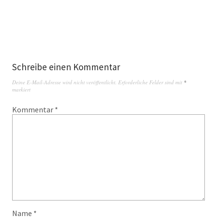
Schreibe einen Kommentar
Deine E-Mail-Adresse wird nicht veröffentlicht.
Erforderliche Felder sind mit
*
markiert
Kommentar
*
Name
*