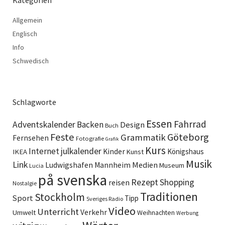
Kategorien
Allgemein
Englisch
Info
Schwedisch
Schlagworte
Essen
Fahrrad
Adventskalender
Backen
Design
Buch
Feste
Göteborg
Grammatik
Fernsehen
Fotografie
Grafik
Kurs
Internet
julkalender
Kinder
Königshaus
IKEA
Kunst
Musik
Link
Ludwigshafen
Medien
Mannheim
Museum
Lucia
på svenska
Rezept
Shopping
reisen
Nostalgie
Traditionen
Stockholm
Sport
Tipp
Sveriges Radio
Video
Unterricht
Verkehr
Umwelt
Weihnachten
Werbung