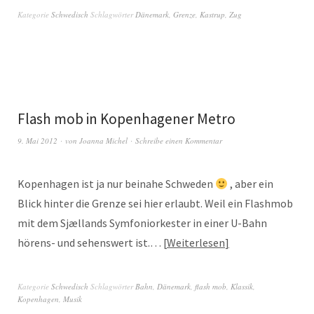
Kategorie
Schwedisch
Schlagwörter
Dänemark
,
Grenze
,
Kastrup
,
Zug
Flash mob in Kopenhagener Metro
9. Mai 2012
von
Joanna Michel
Schreibe einen Kommentar
Kopenhagen ist ja nur beinahe Schweden
, aber ein
Blick hinter die Grenze sei hier erlaubt. Weil ein Flashmob
mit dem Sjællands Symfoniorkester in einer U-Bahn
hörens- und sehenswert ist.…
Weiterlesen
Kategorie
Schwedisch
Schlagwörter
Bahn
,
Dänemark
,
flash mob
,
Klassik
,
Kopenhagen
,
Musik