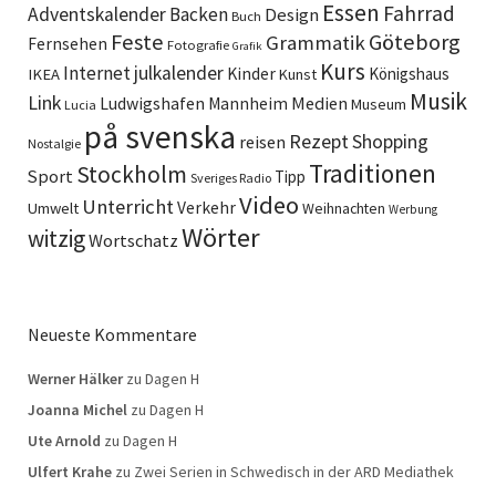
Essen
Fahrrad
Adventskalender
Backen
Design
Buch
Feste
Göteborg
Grammatik
Fernsehen
Fotografie
Grafik
Kurs
Internet
julkalender
Kinder
Königshaus
IKEA
Kunst
Musik
Link
Ludwigshafen
Medien
Mannheim
Museum
Lucia
på svenska
Rezept
Shopping
reisen
Nostalgie
Traditionen
Stockholm
Sport
Tipp
Sveriges Radio
Video
Unterricht
Verkehr
Umwelt
Weihnachten
Werbung
Wörter
witzig
Wortschatz
Neueste Kommentare
Werner Hälker
zu
Dagen H
Joanna Michel
zu
Dagen H
Ute Arnold
zu
Dagen H
Ulfert Krahe
zu
Zwei Serien in Schwedisch in der ARD Mediathek