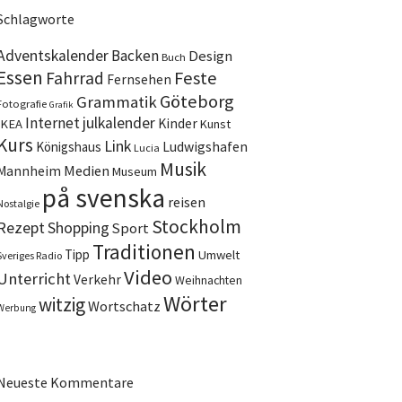
Schlagworte
Adventskalender
Backen
Design
Buch
Essen
Feste
Fahrrad
Fernsehen
Göteborg
Grammatik
Fotografie
Grafik
Internet
julkalender
Kinder
IKEA
Kunst
Kurs
Link
Ludwigshafen
Königshaus
Lucia
Musik
Medien
Mannheim
Museum
på svenska
reisen
Nostalgie
Stockholm
Rezept
Shopping
Sport
Traditionen
Tipp
Umwelt
Sveriges Radio
Video
Unterricht
Verkehr
Weihnachten
Wörter
witzig
Wortschatz
Werbung
Neueste Kommentare