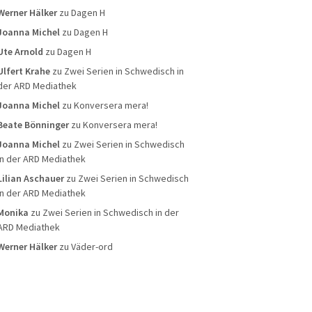
Werner Hälker
zu
Dagen H
Joanna Michel
zu
Dagen H
Ute Arnold
zu
Dagen H
Ulfert Krahe
zu
Zwei Serien in Schwedisch in
der ARD Mediathek
Joanna Michel
zu
Konversera mera!
Beate Bönninger
zu
Konversera mera!
Joanna Michel
zu
Zwei Serien in Schwedisch
in der ARD Mediathek
Lilian Aschauer
zu
Zwei Serien in Schwedisch
in der ARD Mediathek
Monika
zu
Zwei Serien in Schwedisch in der
ARD Mediathek
Werner Hälker
zu
Väder-ord