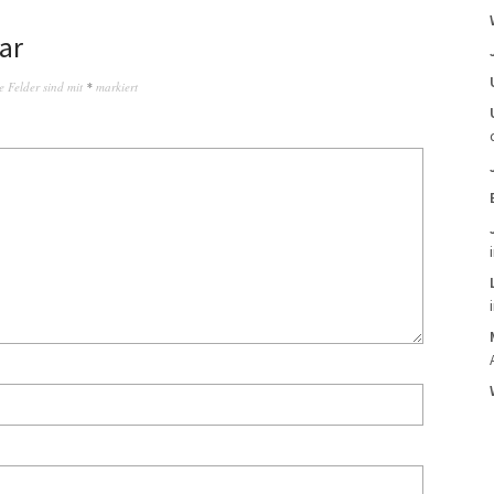
ar
e Felder sind mit
*
markiert