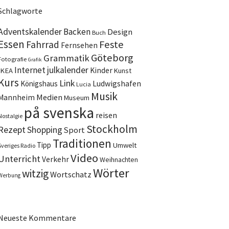
Schlagworte
Adventskalender
Backen
Design
Buch
Essen
Feste
Fahrrad
Fernsehen
Göteborg
Grammatik
Fotografie
Grafik
Internet
julkalender
Kinder
IKEA
Kunst
Kurs
Link
Ludwigshafen
Königshaus
Lucia
Musik
Medien
Mannheim
Museum
på svenska
reisen
Nostalgie
Stockholm
Rezept
Shopping
Sport
Traditionen
Tipp
Umwelt
Sveriges Radio
Video
Unterricht
Verkehr
Weihnachten
Wörter
witzig
Wortschatz
Werbung
Neueste Kommentare