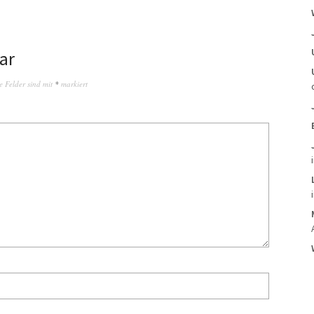
ar
e Felder sind mit
*
markiert