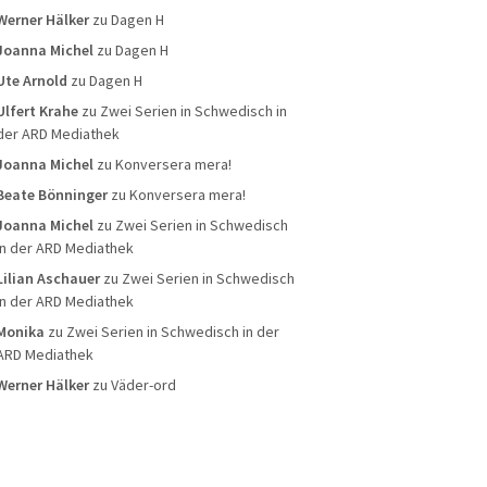
Werner Hälker
zu
Dagen H
Joanna Michel
zu
Dagen H
Ute Arnold
zu
Dagen H
Ulfert Krahe
zu
Zwei Serien in Schwedisch in
der ARD Mediathek
Joanna Michel
zu
Konversera mera!
Beate Bönninger
zu
Konversera mera!
Joanna Michel
zu
Zwei Serien in Schwedisch
in der ARD Mediathek
Lilian Aschauer
zu
Zwei Serien in Schwedisch
in der ARD Mediathek
Monika
zu
Zwei Serien in Schwedisch in der
ARD Mediathek
Werner Hälker
zu
Väder-ord