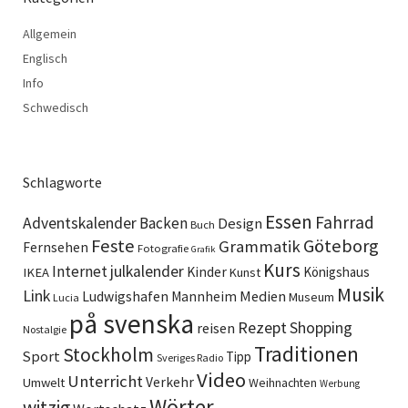
Allgemein
Englisch
Info
Schwedisch
Schlagworte
Essen
Fahrrad
Adventskalender
Backen
Design
Buch
Feste
Göteborg
Grammatik
Fernsehen
Fotografie
Grafik
Kurs
Internet
julkalender
Kinder
Königshaus
IKEA
Kunst
Musik
Link
Ludwigshafen
Medien
Mannheim
Museum
Lucia
på svenska
Rezept
Shopping
reisen
Nostalgie
Traditionen
Stockholm
Sport
Tipp
Sveriges Radio
Video
Unterricht
Verkehr
Umwelt
Weihnachten
Werbung
Wörter
witzig