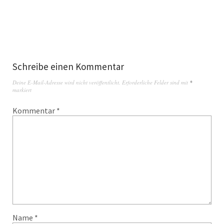
Schreibe einen Kommentar
Deine E-Mail-Adresse wird nicht veröffentlicht.
Erforderliche Felder sind mit
*
markiert
Kommentar
*
Name
*