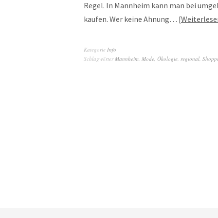
Regel. In Mannheim kann man bei umgek
kaufen. Wer keine Ahnung…
Weiterlese
Kategorie
Info
Schlagwörter
Mannheim
,
Mode
,
Ökologie
,
regional
,
Shopp