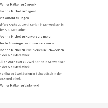
Werner Hälker
zu
Dagen H
Joanna Michel
zu
Dagen H
Ute Arnold
zu
Dagen H
Ulfert Krahe
zu
Zwei Serien in Schwedisch in
der ARD Mediathek
Joanna Michel
zu
Konversera mera!
Beate Bönninger
zu
Konversera mera!
Joanna Michel
zu
Zwei Serien in Schwedisch
in der ARD Mediathek
Lilian Aschauer
zu
Zwei Serien in Schwedisch
in der ARD Mediathek
Monika
zu
Zwei Serien in Schwedisch in der
ARD Mediathek
Werner Hälker
zu
Väder-ord