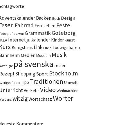
Schlagworte
Adventskalender
Backen
Design
Buch
Essen
Feste
Fahrrad
Fernsehen
Göteborg
Grammatik
Fotografie
Grafik
Internet
julkalender
Kinder
IKEA
Kunst
Kurs
Link
Ludwigshafen
Königshaus
Lucia
Musik
Medien
Mannheim
Museum
på svenska
reisen
Nostalgie
Stockholm
Rezept
Shopping
Sport
Traditionen
Tipp
Umwelt
Sveriges Radio
Video
Unterricht
Verkehr
Weihnachten
Wörter
witzig
Wortschatz
Werbung
Neueste Kommentare