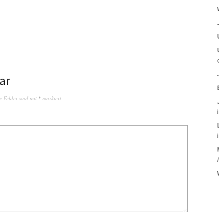
ar
e Felder sind mit
*
markiert