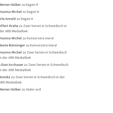
Werner Hälker
zu
Dagen H
Joanna Michel
zu
Dagen H
Ute Arnold
zu
Dagen H
Ulfert Krahe
zu
Zwei Serien in Schwedisch in
der ARD Mediathek
Joanna Michel
zu
Konversera mera!
Beate Bönninger
zu
Konversera mera!
Joanna Michel
zu
Zwei Serien in Schwedisch
in der ARD Mediathek
Lilian Aschauer
zu
Zwei Serien in Schwedisch
in der ARD Mediathek
Monika
zu
Zwei Serien in Schwedisch in der
ARD Mediathek
Werner Hälker
zu
Väder-ord