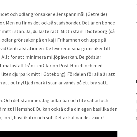
ndet och odlar grönsaker eller spannmål (Getreide)
r kor. Men nu finns det också stadsbönder. Det är en bonde
itt i stan. Ja, du läste rätt. Mitt i stan! I Göteborg (så
m odlar grönsaker på en kaj
i Frihamnen och uppe på
vid Centralstationen. De levererar sina grönsaker till
 Allt för att minimera miljöpåverkan. De gödslar
 matavfall från t ex Clarion Post Hotell och med
iten djurpark mitt i Göteborg). Fördelen för alla är att
 att outnyttjad mark i stan används på ett bra sätt.
a. Och det stämmer. Jag odlar bär och lite sallad och
d mitt i Hemshof. Du kan också odla din egen basilika den
 jord, basilikafrö och sol! Det är kul när det växer!