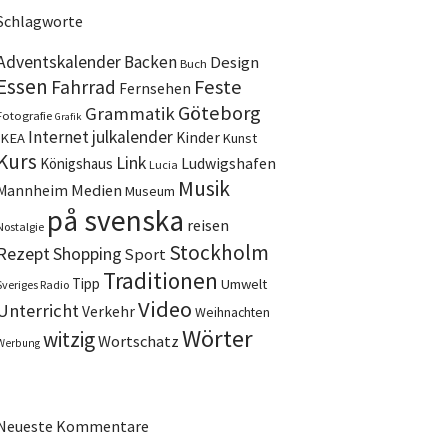
Schlagworte
Adventskalender
Backen
Design
Buch
Essen
Feste
Fahrrad
Fernsehen
Göteborg
Grammatik
Fotografie
Grafik
Internet
julkalender
Kinder
IKEA
Kunst
Kurs
Link
Ludwigshafen
Königshaus
Lucia
Musik
Medien
Mannheim
Museum
på svenska
reisen
Nostalgie
Stockholm
Rezept
Shopping
Sport
Traditionen
Tipp
Umwelt
Sveriges Radio
Video
Unterricht
Verkehr
Weihnachten
Wörter
witzig
Wortschatz
Werbung
Neueste Kommentare