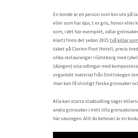
En bonde är en person som bor ute på la
eller som har djur, t ex gris, hönor elle
som, i det här exemplet, odlar grönsaker m
klart) finns det sedan 2015
två killar so
taket på Clarion Post Hotell, precis bred
olika restauranger i Göteborg med cykel.
(düngen) sina odlingar med komposterat
organiskt material från Slottskogen (en l
man kan få otroligt färska grönsaker och
Alla kan starta stadsodling säger killarn
andra grönsaker i mitt lilla grönsakslan
här säsongen. Allt du behöver är en kruka,