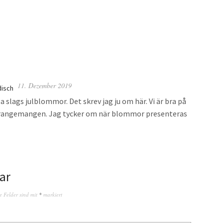
11. Dezember 2019
disch
a slags julblommor. Det skrev jag ju om här. Vi är bra på
rrangemangen. Jag tycker om när blommor presenteras
ar
e Felder sind mit
*
markiert