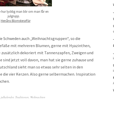
 hur lycklig man blir om man får en
julgrupp.
©
Henåns Blomsteraffär
e Schweden auch „Weihnachtsgruppen“, so die
Gefäße mit mehreren Blumen, gerne mit Hyazinthen,
 zusätzlich dekoriert mit Tannenzapfen, Zweigen und
sind jetzt voll davon, man hat sie gerne zuhause und
Deutschland sieht man so etwas sehr selten in den
e die vier Kerzen. Also gerne selbermachen. Inspiration
uchen.
,
julkalender
,
Traditionen
,
Weihnachten