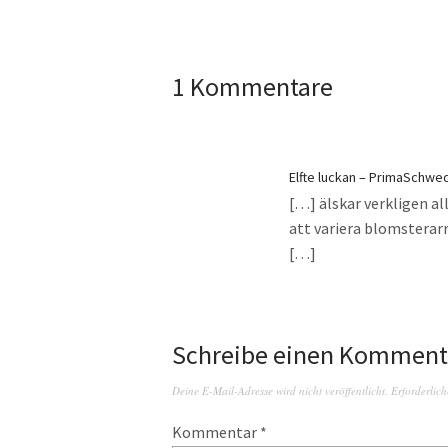
1 Kommentare
Elfte luckan – PrimaSchwe
[…] älskar verkligen all
att variera blomstera
[…]
Schreibe einen Komment
Deine E-Mail-Adresse wird nicht veröffentlicht.
Erforderlich
Kommentar
*