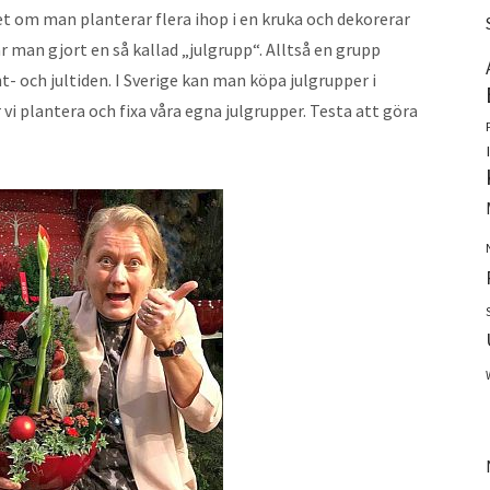
 det om man planterar flera ihop i en kruka och dekorerar
r man gjort en så kallad „julgrupp“. Alltså en grupp
och jultiden. I Sverige kan man köpa julgrupper i
 vi plantera och fixa våra egna julgrupper. Testa att göra