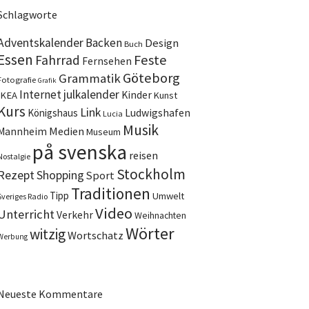
Schlagworte
Adventskalender
Backen
Design
Buch
Essen
Feste
Fahrrad
Fernsehen
Göteborg
Grammatik
Fotografie
Grafik
Internet
julkalender
Kinder
IKEA
Kunst
Kurs
Link
Ludwigshafen
Königshaus
Lucia
Musik
Medien
Mannheim
Museum
på svenska
reisen
Nostalgie
Stockholm
Rezept
Shopping
Sport
Traditionen
Tipp
Umwelt
Sveriges Radio
Video
Unterricht
Verkehr
Weihnachten
Wörter
witzig
Wortschatz
Werbung
Neueste Kommentare