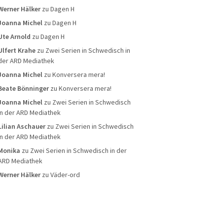
Werner Hälker
zu
Dagen H
Joanna Michel
zu
Dagen H
Ute Arnold
zu
Dagen H
Ulfert Krahe
zu
Zwei Serien in Schwedisch in
der ARD Mediathek
Joanna Michel
zu
Konversera mera!
Beate Bönninger
zu
Konversera mera!
Joanna Michel
zu
Zwei Serien in Schwedisch
in der ARD Mediathek
Lilian Aschauer
zu
Zwei Serien in Schwedisch
in der ARD Mediathek
Monika
zu
Zwei Serien in Schwedisch in der
ARD Mediathek
Werner Hälker
zu
Väder-ord