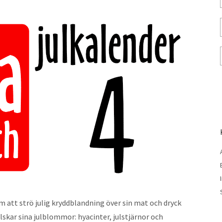
m att strö julig kryddblandning över sin mat och dryck
skar sina julblommor: hyacinter, julstjärnor och