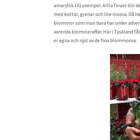
amaryllis till exempel. Allra finast blir
med kottar, grenar och lite mossa. Då ha
blommor som man bara har under advent- 
varenda blomsteraffär. Här i Tyskland får
er egna och njut av de fina blommorna.