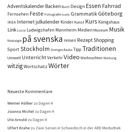
Essen
Fahrrad
Adventskalender
Backen
Design
Buch
Feste
Göteborg
Grammatik
Fernsehen
Fotografie
Grafik
Kurs
Internet
julkalender
Kinder
Königshaus
IKEA
Kunst
Musik
Link
Ludwigshafen
Medien
Mannheim
Museum
Lucia
på svenska
Rezept
Shopping
reisen
Nostalgie
Traditionen
Stockholm
Sport
Tipp
Sveriges Radio
Video
Unterricht
Verkehr
Umwelt
Weihnachten
Werbung
Wörter
witzig
Wortschatz
Neueste Kommentare
Werner Hälker
zu
Dagen H
Joanna Michel
zu
Dagen H
Ute Arnold
zu
Dagen H
Ulfert Krahe
zu
Zwei Serien in Schwedisch in der ARD Mediathek