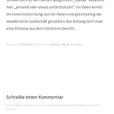
hier „jemand oder etwas unterstützen“. Im Video könnt
ihr einen tollen Song von ihr hören und gleichzeitig die
wundervolle Landschaft genießen. Am Anfang hört man
eine Stimme aus dem höchsten Gericht…
Kategorie
Schwedisch
Schlagwörter
Lappland
,
Musik
,
Tourismus
Schreibe einen Kommentar
Deine E-Mail-Adresse wird nicht veröffentlicht.
Erforderliche Felder sind mit
*
markiert