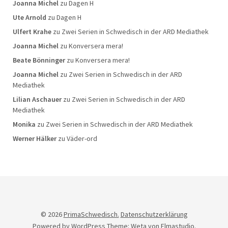
Joanna Michel
zu
Dagen H
Ute Arnold
zu
Dagen H
Ulfert Krahe
zu
Zwei Serien in Schwedisch in der ARD Mediathek
Joanna Michel
zu
Konversera mera!
Beate Bönninger
zu
Konversera mera!
Joanna Michel
zu
Zwei Serien in Schwedisch in der ARD
Mediathek
Lilian Aschauer
zu
Zwei Serien in Schwedisch in der ARD
Mediathek
Monika
zu
Zwei Serien in Schwedisch in der ARD Mediathek
Werner Hälker
zu
Väder-ord
© 2026
PrimaSchwedisch.
Datenschutzerklärung
Powered by
WordPress
Theme: Weta von
Elmastudio
.