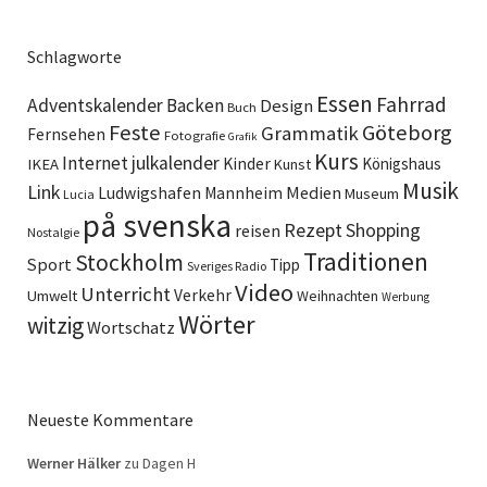
Schlagworte
Essen
Fahrrad
Adventskalender
Backen
Design
Buch
Feste
Göteborg
Grammatik
Fernsehen
Fotografie
Grafik
Kurs
Internet
julkalender
Kinder
Königshaus
IKEA
Kunst
Musik
Link
Ludwigshafen
Medien
Mannheim
Museum
Lucia
på svenska
Rezept
Shopping
reisen
Nostalgie
Traditionen
Stockholm
Sport
Tipp
Sveriges Radio
Video
Unterricht
Verkehr
Umwelt
Weihnachten
Werbung
Wörter
witzig
Wortschatz
Neueste Kommentare
Werner Hälker
zu
Dagen H