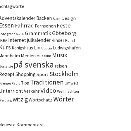
Schlagworte
Adventskalender
Backen
Design
Buch
Essen
Feste
Fahrrad
Fernsehen
Göteborg
Grammatik
Fotografie
Grafik
Internet
julkalender
Kinder
IKEA
Kunst
Kurs
Link
Ludwigshafen
Königshaus
Lucia
Musik
Medien
Mannheim
Museum
på svenska
reisen
Nostalgie
Stockholm
Rezept
Shopping
Sport
Traditionen
Tipp
Umwelt
Sveriges Radio
Video
Unterricht
Verkehr
Weihnachten
Wörter
witzig
Wortschatz
Werbung
Neueste Kommentare