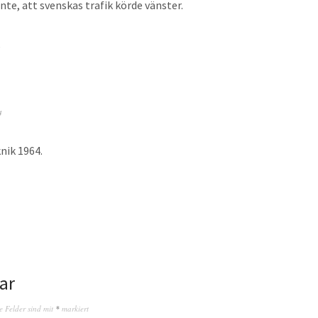
inte, att svenskas trafik körde vänster.
4
4
nik 1964.
ar
e Felder sind mit
*
markiert