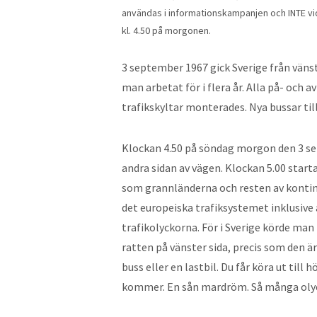
användas i informationskampanjen och INTE vid
kl. 4.50 på morgonen.
3 september 1967 gick Sverige från vänst
man arbetat för i flera år. Alla på- och 
trafikskyltar monterades. Nya bussar till
Klockan 4.50 på söndag morgon den 3 sep
andra sidan av vägen. Klockan 5.00 start
som grannländerna och resten av kontinen
det europeiska trafiksystemet inklusive a
trafikolyckorna. För i Sverige körde man 
ratten på vänster sida, precis som den ä
buss eller en lastbil. Du får köra ut til
kommer. En sån mardröm. Så många oly