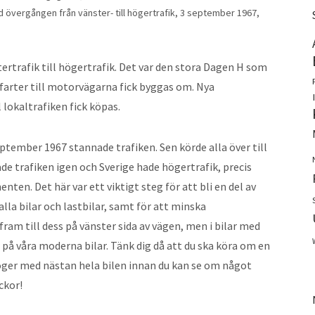
 övergången från vänster- till högertrafik, 3 september 1967,
ertrafik till högertrafik. Det var den stora Dagen H som
avfarter till motorvägarna fick byggas om. Nya
 lokaltrafiken fick köpas.
tember 1967 stannade trafiken. Sen körde alla över till
ade trafiken igen och Sverige hade högertrafik, precis
ten. Det här var ett viktigt steg för att bli en del av
lla bilar och lastbilar, samt för att minska
fram till dess på vänster sida av vägen, men i bilar med
r på våra moderna bilar. Tänk dig då att du ska köra om en
l höger med nästan hela bilen innan du kan se om något
ckor!