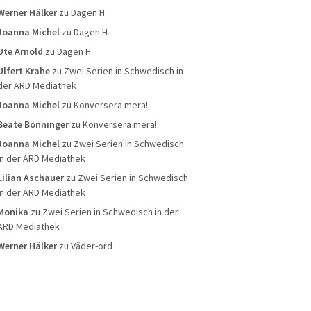
Werner Hälker
zu
Dagen H
Joanna Michel
zu
Dagen H
Ute Arnold
zu
Dagen H
Ulfert Krahe
zu
Zwei Serien in Schwedisch in
der ARD Mediathek
Joanna Michel
zu
Konversera mera!
Beate Bönninger
zu
Konversera mera!
Joanna Michel
zu
Zwei Serien in Schwedisch
in der ARD Mediathek
Lilian Aschauer
zu
Zwei Serien in Schwedisch
in der ARD Mediathek
Monika
zu
Zwei Serien in Schwedisch in der
ARD Mediathek
Werner Hälker
zu
Väder-ord