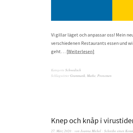
Vi gillar läget och anpassar oss! Mein n
verschiedenen Restaurants essen und wi
geht…
Weiterlesen
Kategorie
Schwedisch
Schlagwörter
Grammatik
,
Mathe
,
Pronomen
Knep och knåp i virustider
27. März 2020
von
Joanna Michel
Schreibe einen Kom