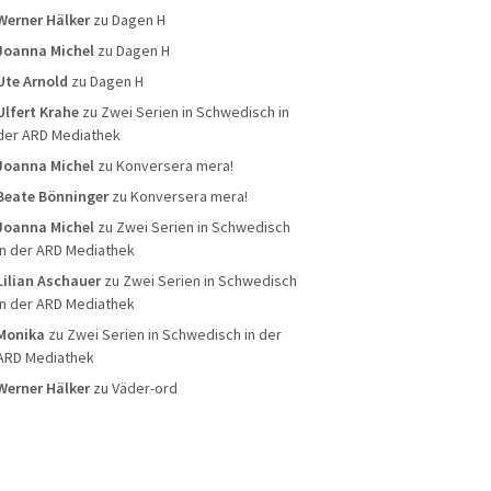
Werner Hälker
zu
Dagen H
Joanna Michel
zu
Dagen H
Ute Arnold
zu
Dagen H
Ulfert Krahe
zu
Zwei Serien in Schwedisch in
der ARD Mediathek
Joanna Michel
zu
Konversera mera!
Beate Bönninger
zu
Konversera mera!
Joanna Michel
zu
Zwei Serien in Schwedisch
in der ARD Mediathek
Lilian Aschauer
zu
Zwei Serien in Schwedisch
in der ARD Mediathek
Monika
zu
Zwei Serien in Schwedisch in der
ARD Mediathek
Werner Hälker
zu
Väder-ord