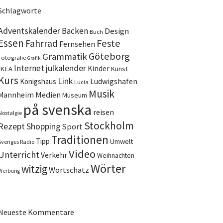
Schlagworte
Adventskalender
Backen
Design
Buch
Essen
Feste
Fahrrad
Fernsehen
Göteborg
Grammatik
Fotografie
Grafik
Internet
julkalender
Kinder
IKEA
Kunst
Kurs
Link
Ludwigshafen
Königshaus
Lucia
Musik
Medien
Mannheim
Museum
på svenska
reisen
Nostalgie
Stockholm
Rezept
Shopping
Sport
Traditionen
Tipp
Umwelt
Sveriges Radio
Video
Unterricht
Verkehr
Weihnachten
Wörter
witzig
Wortschatz
Werbung
Neueste Kommentare