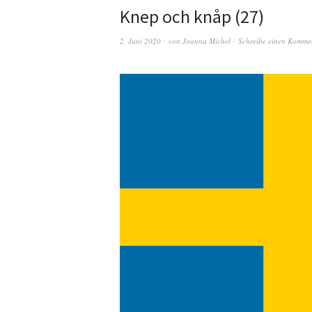
Knep och knåp (27)
2. Juni 2020
von
Joanna Michel
Schreibe einen Komme