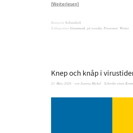
Weiterlesen
Kategorie
Schwedisch
Schlagwörter
Grammatik
,
på svenska
,
Pronomen
,
Wörter
Knep och knåp i virustider
23. März 2020
von
Joanna Michel
Schreibe einen Kom