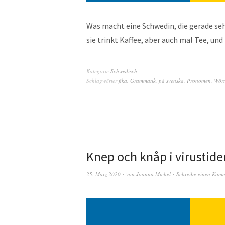
Was macht eine Schwedin, die gerade sehr
sie trinkt Kaffee, aber auch mal Tee, und
Kategorie
Schwedisch
Schlagwörter
fika
,
Grammatik
,
på svenska
,
Pronomen
,
Wört
Knep och knåp i virustider
25. März 2020
von
Joanna Michel
Schreibe einen Kom