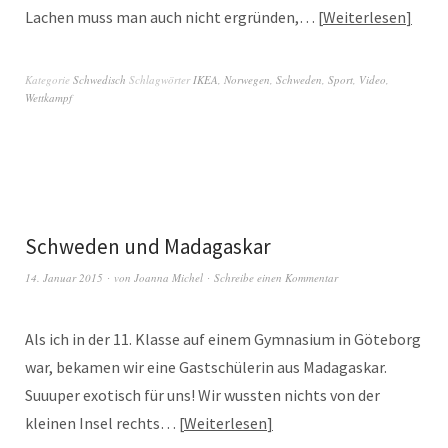
Lachen muss man auch nicht ergründen,…
Weiterlesen
Kategorie
Schwedisch
Schlagwörter
IKEA
,
Norwegen
,
Schweden
,
Sport
,
Video
,
Wettkampf
Schweden und Madagaskar
14. Januar 2015
von
Joanna Michel
Schreibe einen Kommentar
Als ich in der 11. Klasse auf einem Gymnasium in Göteborg
war, bekamen wir eine Gastschülerin aus Madagaskar.
Suuuper exotisch für uns! Wir wussten nichts von der
kleinen Insel rechts…
Weiterlesen