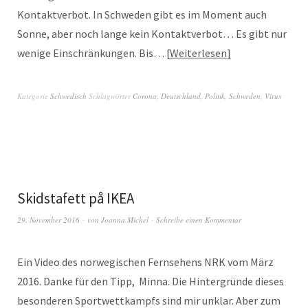
Kontaktverbot. In Schweden gibt es im Moment auch
Sonne, aber noch lange kein Kontaktverbot… Es gibt nur
wenige Einschränkungen. Bis…
Weiterlesen
Kategorie
Schwedisch
Schlagwörter
Corona
,
Deutschland
,
Politik
,
Schweden
,
Virus
Skidstafett på IKEA
29. November 2016
von
Joanna Michel
Schreibe einen Kommentar
Ein Video des norwegischen Fernsehens NRK vom März
2016. Danke für den Tipp, Minna. Die Hintergründe dieses
besonderen Sportwettkampfs sind mir unklar. Aber zum