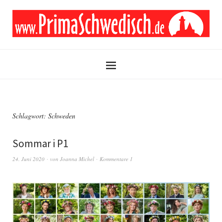
Schlagwort:
Schweden
Sommar i P1
24. Juni 2020
von
Joanna Michel
Kommentare 1