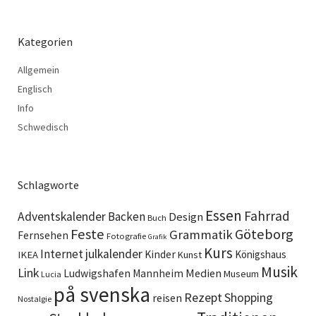
Kategorien
Allgemein
Englisch
Info
Schwedisch
Schlagworte
Essen
Fahrrad
Adventskalender
Backen
Design
Buch
Feste
Göteborg
Grammatik
Fernsehen
Fotografie
Grafik
Kurs
Internet
julkalender
Kinder
Königshaus
IKEA
Kunst
Musik
Link
Ludwigshafen
Medien
Mannheim
Museum
Lucia
på svenska
Rezept
Shopping
reisen
Nostalgie