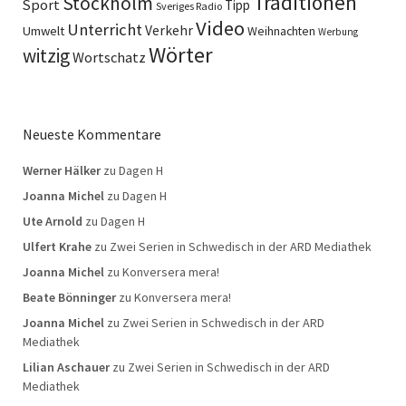
Traditionen
Stockholm
Sport
Tipp
Sveriges Radio
Video
Unterricht
Verkehr
Umwelt
Weihnachten
Werbung
Wörter
witzig
Wortschatz
Neueste Kommentare
Werner Hälker
zu
Dagen H
Joanna Michel
zu
Dagen H
Ute Arnold
zu
Dagen H
Ulfert Krahe
zu
Zwei Serien in Schwedisch in der ARD Mediathek
Joanna Michel
zu
Konversera mera!
Beate Bönninger
zu
Konversera mera!
Joanna Michel
zu
Zwei Serien in Schwedisch in der ARD
Mediathek
Lilian Aschauer
zu
Zwei Serien in Schwedisch in der ARD
Mediathek