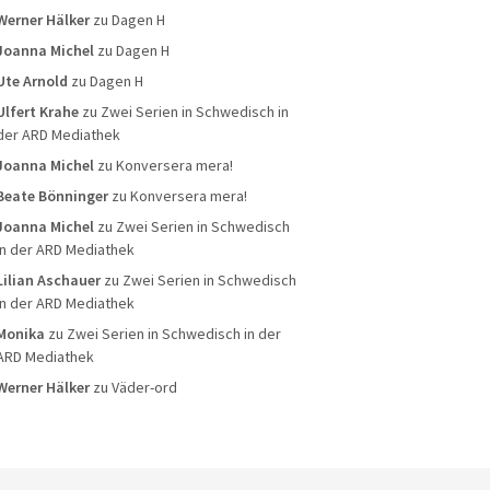
Werner Hälker
zu
Dagen H
Joanna Michel
zu
Dagen H
Ute Arnold
zu
Dagen H
Ulfert Krahe
zu
Zwei Serien in Schwedisch in
der ARD Mediathek
Joanna Michel
zu
Konversera mera!
Beate Bönninger
zu
Konversera mera!
Joanna Michel
zu
Zwei Serien in Schwedisch
in der ARD Mediathek
Lilian Aschauer
zu
Zwei Serien in Schwedisch
in der ARD Mediathek
Monika
zu
Zwei Serien in Schwedisch in der
ARD Mediathek
Werner Hälker
zu
Väder-ord