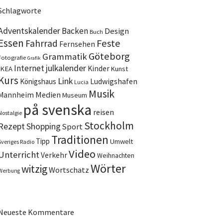
Schlagworte
Adventskalender
Backen
Design
Buch
Essen
Feste
Fahrrad
Fernsehen
Göteborg
Grammatik
Fotografie
Grafik
Internet
julkalender
Kinder
IKEA
Kunst
Kurs
Link
Ludwigshafen
Königshaus
Lucia
Musik
Medien
Mannheim
Museum
på svenska
reisen
Nostalgie
Stockholm
Rezept
Shopping
Sport
Traditionen
Tipp
Umwelt
Sveriges Radio
Video
Unterricht
Verkehr
Weihnachten
Wörter
witzig
Wortschatz
Werbung
Neueste Kommentare