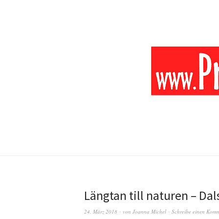
Längtan till naturen – Da
24. März 2018
von
Joanna Michel
Schreibe einen Kom