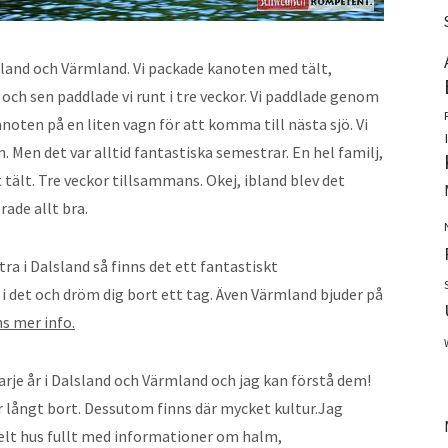
lsland och Värmland. Vi packade kanoten med tält,
och sen paddlade vi runt i tre veckor. Vi paddlade genom
anoten på en liten vagn för att komma till nästa sjö. Vi
 Men det var alltid fantastiska semestrar. En hel familj,
et tält. Tre veckor tillsammans. Okej, ibland blev det
ade allt bra.
tra i Dalsland så finns det ett fantastiskt
a i det och dröm dig bort ett tag. Även Värmland bjuder på
ns mer info.
rje år i Dalsland och Värmland och jag kan förstå dem!
ör långt bort. Dessutom finns där mycket kultur.Jag
helt hus fullt med informationer om halm,