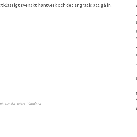
lassigt svenskt hantverk och det är gratis att gå in.
på svenska
,
reisen
,
Värmland