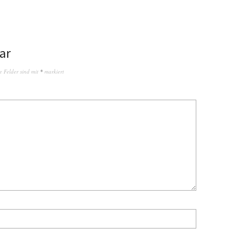
ar
e Felder sind mit
*
markiert