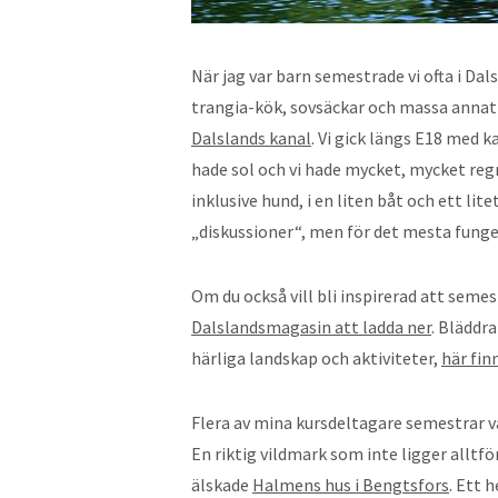
När jag var barn semestrade vi ofta i Da
trangia-kök, sovsäckar och massa annat 
Dalslands kanal
. Vi gick längs E18 med k
hade sol och vi hade mycket, mycket regn.
inklusive hund, i en liten båt och ett lit
„diskussioner“, men för det mesta funger
Om du också vill bli inspirerad att semes
Dalslandsmagasin att ladda ner
. Bläddr
härliga landskap och aktiviteter,
här fin
Flera av mina kursdeltagare semestrar va
En riktig vildmark som inte ligger alltf
älskade
Halmens hus i Bengtsfors
. Ett 