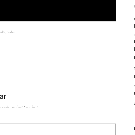
nska
,
Video
ar
e Felder sind mit
*
markiert