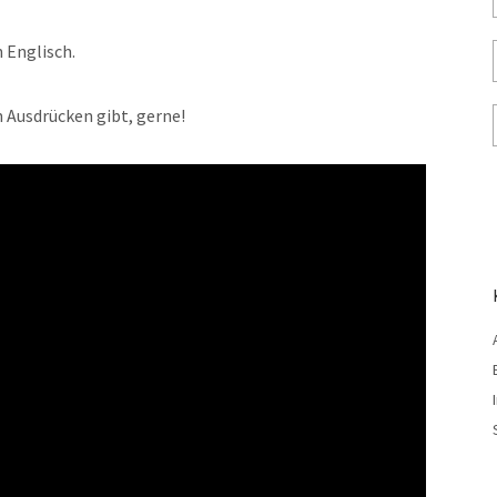
n Englisch.
n Ausdrücken gibt, gerne!