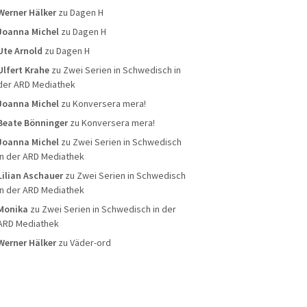
Werner Hälker
zu
Dagen H
Joanna Michel
zu
Dagen H
Ute Arnold
zu
Dagen H
Ulfert Krahe
zu
Zwei Serien in Schwedisch in
der ARD Mediathek
Joanna Michel
zu
Konversera mera!
Beate Bönninger
zu
Konversera mera!
Joanna Michel
zu
Zwei Serien in Schwedisch
in der ARD Mediathek
Lilian Aschauer
zu
Zwei Serien in Schwedisch
in der ARD Mediathek
Monika
zu
Zwei Serien in Schwedisch in der
ARD Mediathek
Werner Hälker
zu
Väder-ord