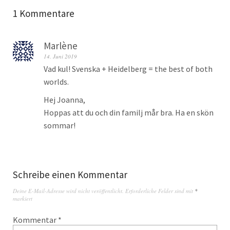
1 Kommentare
Marlène
14. Juni 2019
Vad kul! Svenska + Heidelberg = the best of both
worlds.
Hej Joanna,
Hoppas att du och din familj mår bra. Ha en skön
sommar!
Schreibe einen Kommentar
Deine E-Mail-Adresse wird nicht veröffentlicht.
Erforderliche Felder sind mit
*
markiert
Kommentar
*