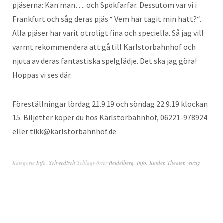
pjäserna: Kan man…. och Spökfarfar. Dessutom var vi i
Frankfurt och såg deras pjäs “ Vem har tagit min hatt?“.
Alla pjäser har varit otroligt fina och speciella. Så jag vill
varmt rekommendera att gå till Karlstorbahnhof och
njuta av deras fantastiska spelglädje. Det ska jag göra!
Hoppas vi ses där.
Föreställningar lördag 21.9.19 och söndag 22.9.19 klockan
15. Biljetter köper du hos Karlstorbahnhof, 06221-978924
eller tikk@karlstorbahnhof.de
Kategorie
Info
,
Schwedisch
Schlagwörter
Heidelberg
,
Info
,
Kinder
,
Theater
,
witzig