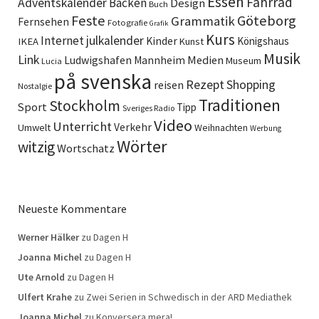
Essen
Fahrrad
Adventskalender
Backen
Design
Buch
Feste
Göteborg
Grammatik
Fernsehen
Fotografie
Grafik
Kurs
Internet
julkalender
Kinder
Königshaus
IKEA
Kunst
Musik
Link
Ludwigshafen
Medien
Mannheim
Museum
Lucia
på svenska
Rezept
Shopping
reisen
Nostalgie
Traditionen
Stockholm
Sport
Tipp
Sveriges Radio
Video
Unterricht
Verkehr
Umwelt
Weihnachten
Werbung
Wörter
witzig
Wortschatz
Neueste Kommentare
Werner Hälker
zu
Dagen H
Joanna Michel
zu
Dagen H
Ute Arnold
zu
Dagen H
Ulfert Krahe
zu
Zwei Serien in Schwedisch in der ARD Mediathek
Joanna Michel
zu
Konversera mera!